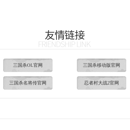
三国杀OL官网
三国杀移动版官网
三国杀名将传官网
忍者村大战2官网