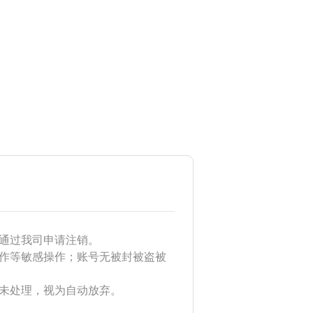
通过我司申请注销。
操作等敏感操作；账号无被封被盗被
未处理，视为自动放弃。