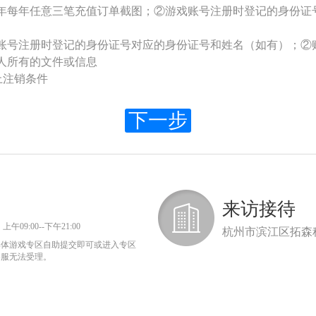
三年每年任意三笔充值订单截图；②游戏账号注册时登记的身份
戏账号注册时登记的身份证号对应的身份证号和姓名（如有）；
请人所有的文件或信息
上注销条件
下一步
来访接待
上午09:00--下午21:00
杭州市滨江区拓森
具体游戏专区自助提交即可或进入专区
客服无法受理。